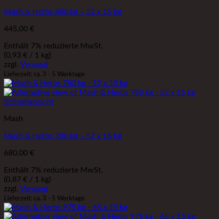
Mash & Herbs 480 kg – 32 x 15 kg
445,00
€
Enthält 7% reduzierte MwSt.
(
0,93
€
/ 1 kg)
zzgl.
Versand
Lieferzeit: ca. 3 - 5 Werktage
Schnellansicht
Mash
Mash & Herbs 780 kg – 52 x 15 kg
680,00
€
Enthält 7% reduzierte MwSt.
(
0,87
€
/ 1 kg)
zzgl.
Versand
Lieferzeit: ca. 3 - 5 Werktage