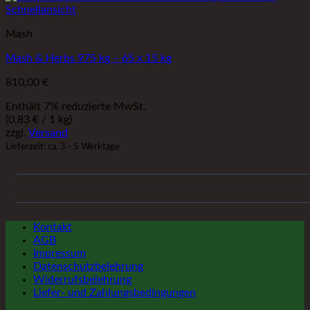
Schnellansicht
Mash
Mash & Herbs 975 kg – 65 x 15 kg
810,00
€
Enthält 7% reduzierte MwSt.
(
0,83
€
/ 1 kg)
zzgl.
Versand
Lieferzeit: ca. 3 - 5 Werktage
Kontakt
AGB
Impressum
Datenschutzbelehrung
Widerrufsbelehrung
Liefer- und Zahlungsbedingungen