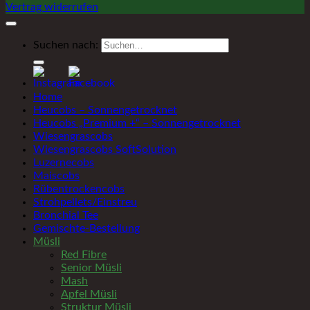
Vertrag widerrufen
Suchen nach:
Home
Heucobs – Sonnengetrocknet
Heucobs „Premium +“ – Sonnengetrocknet
Wiesengrascobs
Wiesengrascobs SoftSolution
Luzernecobs
Maiscobs
Rübentrockencobs
Strohpellets/Einstreu
Bronchial Tee
Gemischte-Bestellung
Müsli
Red Fibre
Senior Müsli
Mash
Apfel Müsli
Struktur Müsli