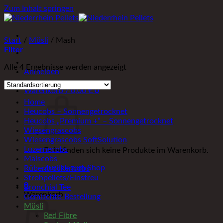
Zum Inhalt springen
Start
/
Müsli
/
Mash
Filter
Alle 4 Ergebnisse werden angezeigt
Anmelden
Warenkorb /
0,00
€
0
Home
Heucobs – Sonnengetrocknet
Heucobs „Premium +“ – Sonnengetrocknet
Wiesengrascobs
Wiesengrascobs SoftSolution
Luzernecobs
Es befinden sich keine Produkte im Warenkorb.
Maiscobs
Zurück zum Shop
Rübentrockencobs
Strohpellets/Einstreu
0
Bronchial Tee
Warenkorb
Gemischte-Bestellung
Müsli
Red Fibre