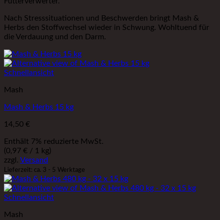
Futterverwerter.
Nach Stresssituationen und Beschwerden bringt Mash &
Herbs den Stoffwechsel wieder in Schwung. Wohltuend für
die Verdauung und den Darm.
Schnellansicht
Mash
Mash & Herbs 15 kg
14,50
€
Enthält 7% reduzierte MwSt.
(
0,97
€
/ 1 kg)
zzgl.
Versand
Lieferzeit: ca. 3 - 5 Werktage
Schnellansicht
Mash