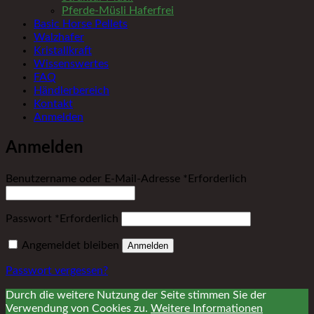
Pferde-Müsli Haferfrei
Basic Horse Pellets
Walzhafer
Kristallkraft
Wissenswertes
FAQ
Händlerbereich
Kontakt
Anmelden
Anmelden
Benutzername oder E-Mail-Adresse
*
Erforderlich
Passwort
*
Erforderlich
Angemeldet bleiben
Anmelden
Passwort vergessen?
Durch die weitere Nutzung der Seite stimmen Sie der
Verwendung von Cookies zu.
Weitere Informationen