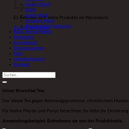
Senior Müsli
Mash
Apfel Müsli
Es befinden sich keine Produkte im Warenkorb.
Struktur Müsli
Pferde-Müsli Haferfrei
Zurück zum Shop
Basic Horse Pellets
Walzhafer
Kristallkraft
Wissenswertes
FAQ
Händlerbereich
Kontakt
Suchen
nach:
Unser Bronchial Tee:
Der ideale Tee gegen Atemwegsprobleme, chronischem Husten
Für kleine Pferde und Ponys berechnen Sie bitte die Dosierung
Anwendungsbeispiel: Entnehmen sie von der Produktseite.