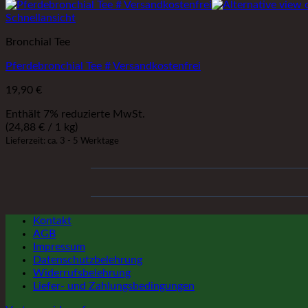
Schnellansicht
Bronchial Tee
Pferdebronchial Tee # Versandkostenfrei
19,90
€
Enthält 7% reduzierte MwSt.
(
24,88
€
/ 1 kg)
Lieferzeit: ca. 3 - 5 Werktage
Kontakt
AGB
Impressum
Datenschutzbelehrung
Widerrufsbelehrung
Liefer- und Zahlungsbedingungen