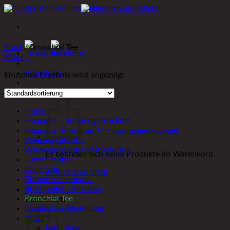
Zum
Inhalt
springen
Start
/
Bronchial Tee
Filter
Anmelden
Einzelnes Ergebnis wird angezeigt
Warenkorb /
0,00
€
0
Home
Heucobs – Sonnengetrocknet
Heucobs „Premium +“ – Sonnengetrocknet
Wiesengrascobs
Wiesengrascobs SoftSolution
Es befinden sich keine Produkte im Warenkorb.
Luzernecobs
Maiscobs
Zurück zum Shop
Rübentrockencobs
Strohpellets/Einstreu
0
Bronchial Tee
Warenkorb
Gemischte-Bestellung
Müsli
Red Fibre