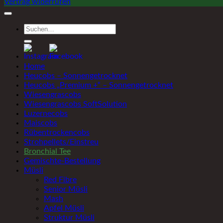
Vertrag widerrufen
Suchen
nach:
Home
Heucobs – Sonnengetrocknet
Heucobs „Premium +“ – Sonnengetrocknet
Wiesengrascobs
Wiesengrascobs SoftSolution
Luzernecobs
Maiscobs
Rübentrockencobs
Strohpellets/Einstreu
Bronchial Tee
Gemischte-Bestellung
Müsli
Red Fibre
Senior Müsli
Mash
Apfel Müsli
Struktur Müsli