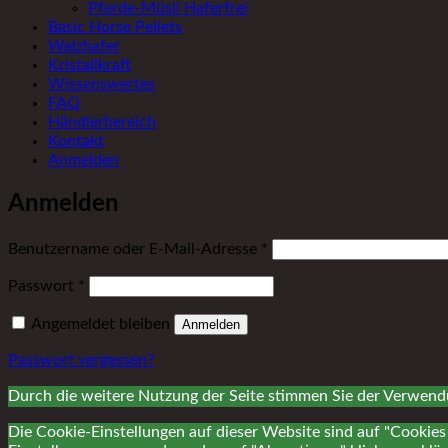
Pferde-Müsli Haferfrei
Basic Horse Pellets
Walzhafer
Kristallkraft
Wissenswertes
FAQ
Händlerbereich
Kontakt
Anmelden
Anmelden
Erforderlich
Benutzername oder E-Mail-Adresse
*
Erforderlich
Passwort
*
Angemeldet bleiben
Anmelden
Passwort vergessen?
Durch die weitere Nutzung der Seite stimmen Sie der Verwen
Die Cookie-Einstellungen auf dieser Website sind auf "Cookies