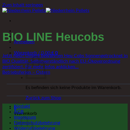
Zum Inhalt springen
BIO LINE Heucobs
Anmelden
Warenkorb /
0,00
€
0
Jetzt Neu!! Unsere bewährten Heu Cobs Sonnengetrocknet in
BIO Qualität. Selbstverständlich nach EU-Ökoverordnung
zertifiziert. Für mehr Infos anklicken…
Betriebsferien – Ostern
Es befinden sich keine Produkte im Warenkorb.
Zurück zum Shop
Kontakt
0
AGB
Warenkorb
Impressum
Datenschutzbelehrung
Widerrufsbelehrung