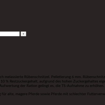
ch melassierte Rübenschnitzel. Pelletierung 6 mm. Rübenschnit
. 10 % Restzuckergehalt, aufgrund des hohen Zuckergehaltes eig
e Aufwertung der Ration gelingt es, die TS-Aufnahme zu erhöhen.
g für alte, magere Pferde sowie Pferde mit schlechter Futterve