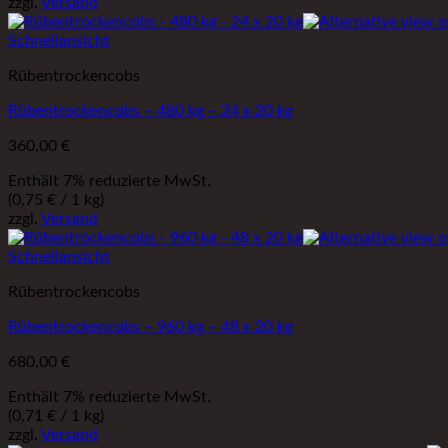
zzgl.
Versand
Schnellansicht
Rübentrockencobs
Rübentrockencobs – 480 kg – 24 x 20 kg
360,00
€
Enthält 7% reduzierte MwSt.
(
0,75
€
/ 1 kg)
zzgl.
Versand
Schnellansicht
Rübentrockencobs
Rübentrockencobs – 960 kg – 48 x 20 kg
680,00
€
Enthält 7% reduzierte MwSt.
(
0,71
€
/ 1 kg)
zzgl.
Versand