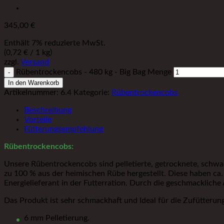
345,00
€
Enthält 7% reduzierte MwSt.
(
0,72
€
/ 1 kg)
zzgl.
Versand
Rübentrockencobs - 480 kg - Big Bag Menge
In den Warenkorb
Artikelnummer:
6.4
Kategorie:
Rübentrockencobs
Beschreibung
Vorteile
Fütterungsempfehlung
Rübentrockencobs:
Unsere Rübentrockencobs sind pelletierte, getrocknete, schwa
zu 100 % aus der heimischen Rübe hergestellt. Diese haben ca
Energielieferant in der Futterration. Durch die geschmacklich
Das Produkt ist sehr schmackhaft und Ideal für die Zufütterun
6 mm Pelletierung.