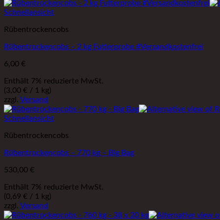
Schnellansicht
Rübentrockencobs
Rübentrockencobs – 2 kg Futterprobe #Versandkostenfrei
6,00
€
Enthält 7% reduzierte MwSt.
(
3,00
€
/ 1 kg)
zzgl.
Versand
Schnellansicht
Rübentrockencobs
Rübentrockencobs – 770 kg – Big Bag
530,00
€
Enthält 7% reduzierte MwSt.
(
0,69
€
/ 1 kg)
zzgl.
Versand