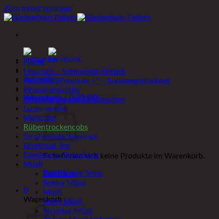
Zum Inhalt springen
Home
Heucobs – Sonnengetrocknet
Anmelden
Heucobs „Premium +“ – Sonnengetrocknet
Wiesengrascobs
Warenkorb /
0,00
€
0
Wiesengrascobs SoftSolution
Luzernecobs
Maiscobs
Rübentrockencobs
Strohpellets/Einstreu
Bronchial Tee
Gemischte-Bestellung
Es befinden sich keine Produkte im Warenkorb.
Müsli
Zurück zum Shop
Red Fibre
Senior Müsli
0
Mash
Warenkorb
Apfel Müsli
Struktur Müsli